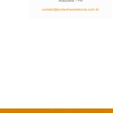
Araucária – PR
contato@protechassistencia.com.br